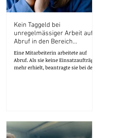
Kein Taggeld bei
unregelmässiger Arbeit auf
Abruf in den Bereich
Sicherheit und Ermittlungen
Eine Mitarbeiterin arbeitete auf
(CH)
Abruf. Als sie keine Einsatzaufträge
mehr erhielt, beantragte sie bei der
Arbeitslosenkasse des Kantons...