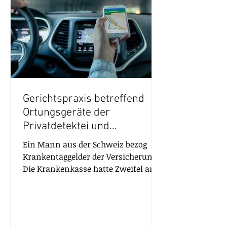
Gerichtspraxis betreffend
Ortungsgeräte der
Privatdetektei und
Ermittlungsdienste in der
Ein Mann aus der Schweiz bezog
Schweiz
Krankentaggelder der Versicherung.
Die Krankenkasse hatte Zweifel an
der Krankheit des Versicherten und...