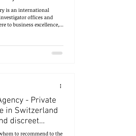
ory is an international
investigator offices and
ere to business excellence,
and have corporate liability
y with privacy and data
ation agencies specialising
gative work, such as skip
ns, corporate and commercial
Agency - Private
ce in Switzerland
nd discreet
 or mandates
 whom to recommend to the