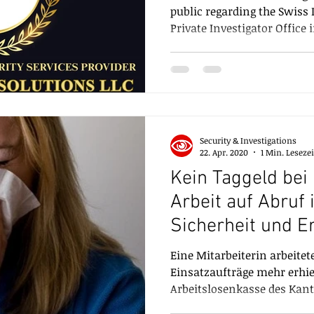
public regarding the Swiss
Private Investigator Office 
agency/firm/company that 
professionalism and expert
enforcement to the private
chosen Swiss Security Solu
trademark for Security & In
Swiss® Core Investigative S
Security & Investigations
Commercial Investigations 
22. Apr. 2020
1 Min. Lesezei
Kein Taggeld bei
Arbeit auf Abruf 
Sicherheit und E
Eine Mitarbeiterin arbeitete
Einsatzaufträge mehr erhiel
Arbeitslosenkasse des Kant