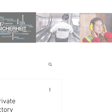
rivate
ctory