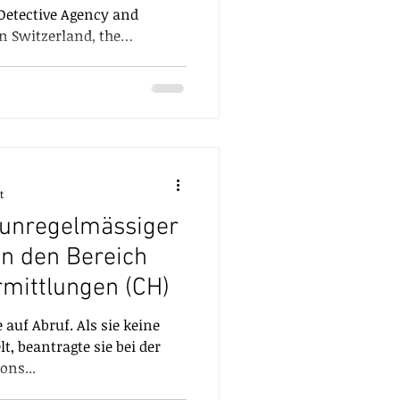
 Detective Agency and
in Switzerland, the
transfers the
ise of Global and Swiss law
 sector. Our Committee has
tions LLC and their Swiss
vestigations, Securely
ervices Corporate and
Corporate f
t
 unregelmässiger
in den Bereich
rmittlungen (CH)
 auf Abruf. Als sie keine
t, beantragte sie bei der
ons...