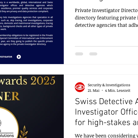
Private Investigator Direct
directory featuring private 
detective agencies that adh
offer top-quality services, 
insurance. They also compl
protection standards. ​ The Private Investigator
Directory includes investig
in various types of investi
tracing, civil investigatio
Security & Investigations
21. Mai
4 Min. Lesezeit
Swiss Detective 
Investigator Offi
for high-stakes a
projects, cases,
We have been considering